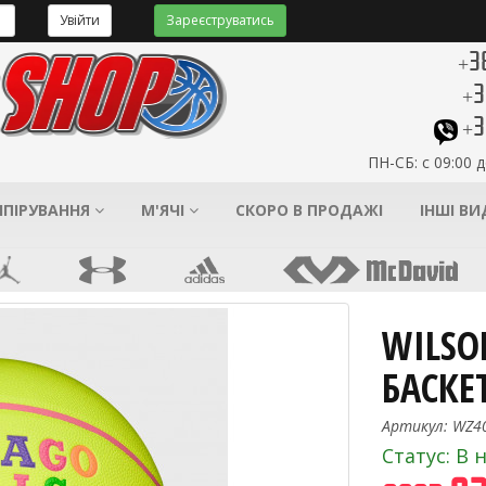
Увійти
Зареєструватись
+3
+3
+3
ПН-СБ: с 09:00 д
ІПІРУВАННЯ
М'ЯЧІ
СКОРО В ПРОДАЖІ
ІНШІ В
WILSO
БАСКЕ
Артикул: WZ4
Статус: В 