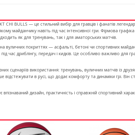
 CHI BULLS — це стильний вибір для гравців і фанатів легенда
якому майданчику навіть під час інтенсивної гри. Фірмова графі
ідходить як для тренувань, так і для аматорських матчів.
и на вуличних покриттях — асфальті, бетоні чи спортивних майда
д час дриблінгу, передач і кидків. Це особливо важливо для гра
их сценаріїв використання: тренувань, вуличних матчів із друзя
е відстежувати в русі, що додає комфорту та динаміки грі. Він с
пізнаваний дизайн, практичність і справжній спортивний характе