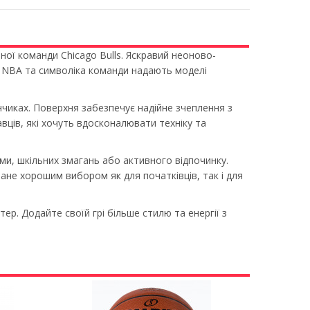
рної команди
Chicago Bulls
. Яскравий неоново-
ка NBA та символіка команди надають моделі
нчиках. Поверхня забезпечує надійне зчеплення з
вців, які хочуть вдосконалювати техніку та
ми, шкільних змагань або активного відпочинку.
тане хорошим вибором як для початківців, так і для
р. Додайте своїй грі більше стилю та енергії з
Next