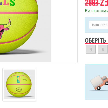
23
2993
Ви економи
ОБЕРІТЬ
3
5