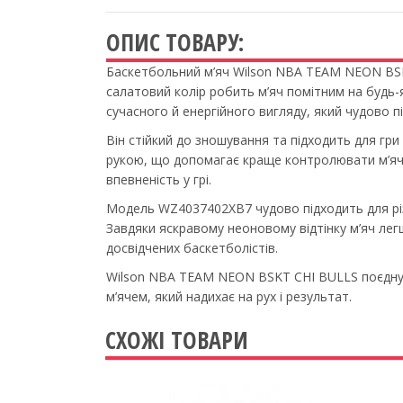
ОПИС ТОВАРУ:
Баскетбольний м’яч Wilson NBA TEAM NEON BSKT
салатовий колір робить м’яч помітним на будь-
сучасного й енергійного вигляду, який чудово п
Він стійкий до зношування та підходить для гр
рукою, що допомагає краще контролювати м’яч пі
впевненість у грі.
Модель WZ4037402XB7 чудово підходить для різн
Завдяки яскравому неоновому відтінку м’яч легш
досвідчених баскетболістів.
Wilson NBA TEAM NEON BSKT CHI BULLS поєднує в
м’ячем, який надихає на рух і результат.
СХОЖІ ТОВАРИ
Previous