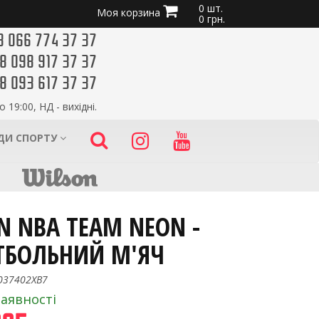
0 шт.
Моя корзина
0 грн.
8 066 774 37 37
8 098 917 37 37
8 093 617 37 37
о 19:00, НД - вихідні.
ИДИ СПОРТУ
N NBA TEAM NEON -
ТБОЛЬНИЙ М'ЯЧ
037402XB7
наявності