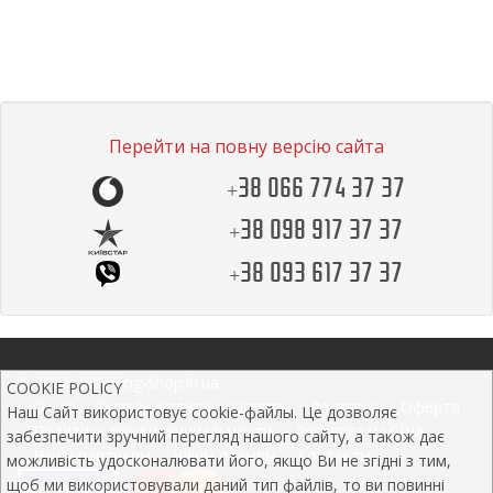
Перейти на повну версію сайта
+38 066 774 37 37
+38 098 917 37 37
+38 093 617 37 37
© 2012 - 2026 og-shop.in.ua
COOKIE POLICY
О нас
Онлайн оплата
Оплата
Доставка
Оферта
Наш Сайт використовує cookie-файлы. Це дозволяє
Политика конфиденциальности
Доставка из США
забезпечити зручний перегляд нашого сайту, а також дає
Наши партнеры
Нашы отзывы
Контакты
можливість удосконалювати його, якщо Ви не згідні з тим,
щоб ми використовували даний тип файлів, то ви повинні