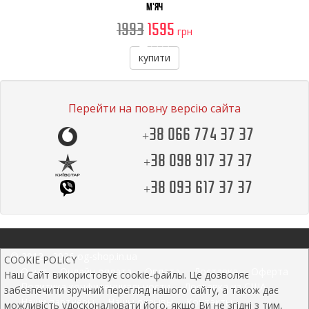
М'яч
1993
1595
грн
купити
Перейти на повну версію сайта
+38 066 774 37 37
+38 098 917 37 37
+38 093 617 37 37
© 2012 - 2026 og-shop.in.ua
COOKIE POLICY
О нас
Онлайн оплата
Оплата
Доставка
Оферта
Наш Сайт використовує cookie-файлы. Це дозволяє
Политика конфиденциальности
Доставка из США
забезпечити зручний перегляд нашого сайту, а також дає
Наши партнеры
Нашы отзывы
Контакты
можливість удосконалювати його, якщо Ви не згідні з тим,