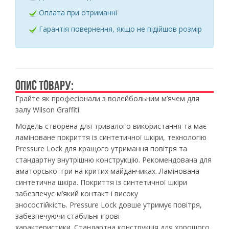
Оплата при отриманні
Гарантія повернення, якщо не підійшов розмір
ОПИС ТОВАРУ:
Грайте як професіонали з волейбольним м’ячем для
залу Wilson Graffiti.
Модель створена для тривалого використання та має
ламіноване покриття із синтетичної шкіри, технологію
Pressure Lock для кращого утримання повітря та
стандартну внутрішню конструкцію. Рекомендована для
аматорської гри на критих майданчиках.
Ламінована
синтетична шкіра.
Покриття із синтетичної шкіри
забезпечує м’який контакт і високу
зносостійкість.
Pressure Lock
довше утримує повітря,
забезпечуючи стабільні ігрові
характеристики.
Стандартна конструкція для хорошого