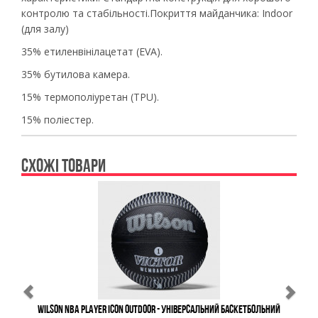
контролю та стабільності.
Покриття майданчика:
Indoor
(для залу)
35% етиленвінілацетат (EVA).
35% бутилова камера.
15% термополіуретан (TPU).
15% поліестер.
СХОЖІ ТОВАРИ
Previous
Ne
Wilson NBA Player Icon Outdoor - Універсальний Баскетбольний