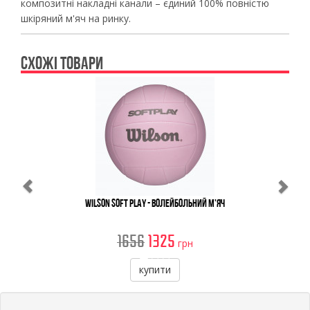
композитні накладні канали – єдиний 100% повністю
шкіряний м'яч на ринку.
СХОЖІ ТОВАРИ
Previous
Ne
Wilson Soft Play - Волейбольний М'яч
1656
1325
грн
купити