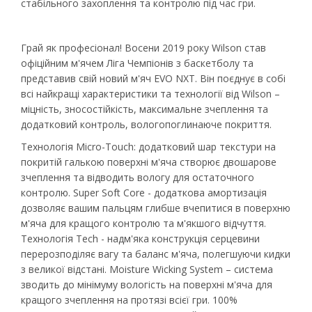
стабільного захоплення та контролю під час гри.
Грай як професіонал! Восени 2019 року Wilson став
офіційним м'ячем Ліга Чемпіонів з баскетболу та
представив свій новий м'яч EVO NXT. Він поєднує в собі
всі найкращі характеристики та технології від Wilson –
міцність, зносостійкість, максимальне зчеплення та
додатковий контроль, вологопоглинаюче покриття.
Технологія Micro-Touch: додатковий шар текстури на
покритій галькою поверхні м'яча створює двошарове
зчеплення та відводить вологу для остаточного
контролю. Super Soft Core - додаткова амортизація
дозволяє вашим пальцям глибше вчепитися в поверхню
м'яча для кращого контролю та м'якшого відчуття.
Технологія Tech - надм'яка конструкція серцевини
перерозподіляє вагу та баланс м'яча, полегшуючи кидки
з великої відстані. Moisture Wicking System – система
зводить до мінімуму вологість на поверхні м'яча для
кращого зчеплення на протязі всієї гри. 100%