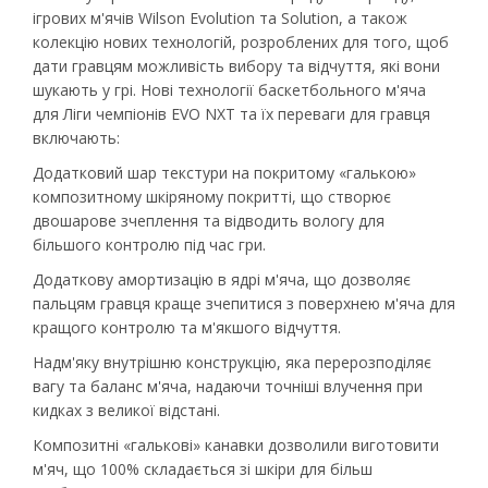
ігрових м'ячів Wilson Evolution та Solution, а також
колекцію нових технологій, розроблених для того, щоб
дати гравцям можливість вибору та відчуття, які вони
шукають у грі. Нові технології баскетбольного м'яча
для Ліги чемпіонів EVO NXT та їх переваги для гравця
включають:
Додатковий шар текстури на покритому «галькою»
композитному шкіряному покритті, що створює
двошарове зчеплення та відводить вологу для
більшого контролю під час гри.
Додаткову амортизацію в ядрі м'яча, що дозволяє
пальцям гравця краще зчепитися з поверхнею м'яча для
кращого контролю та м'якшого відчуття.
Надм'яку внутрішню конструкцію, яка перерозподіляє
вагу та баланс м'яча, надаючи точніші влучення при
кидках з великої відстані.
Композитні «галькові» канавки дозволили виготовити
м'яч, що 100% складається зі шкіри для більш