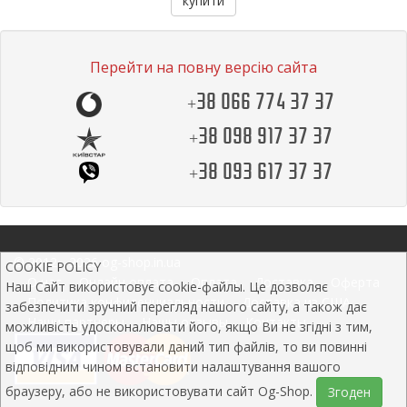
купити
Перейти на повну версію сайта
+38 066 774 37 37
+38 098 917 37 37
+38 093 617 37 37
© 2012 - 2026 og-shop.in.ua
COOKIE POLICY
О нас
Онлайн оплата
Оплата
Доставка
Оферта
Наш Сайт використовує cookie-файлы. Це дозволяє
Политика конфиденциальности
Доставка из США
забезпечити зручний перегляд нашого сайту, а також дає
Наши партнеры
Нашы отзывы
Контакты
можливість удосконалювати його, якщо Ви не згідні з тим,
щоб ми використовували даний тип файлів, то ви повинні
відповідним чином встановити налаштування вашого
браузеру, або не використовувати сайт Og-Shop.
Згоден