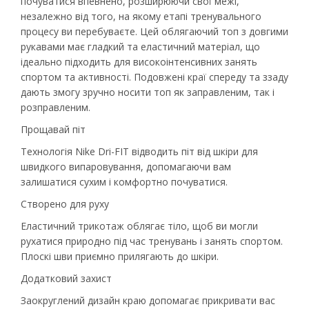
почуватися впевнено, розширюючи свої межі,
незалежно від того, на якому етапі тренувального
процесу ви перебуваєте. Цей облягаючий топ з довгими
рукавами має гладкий та еластичний матеріал, що
ідеально підходить для високоінтенсивних занять
спортом та активності. Подовжені краї спереду та ззаду
дають змогу зручно носити топ як заправленим, так і
розправленим.
Прощавай піт
Технологія Nike Dri-FIT відводить піт від шкіри для
швидкого випаровування, допомагаючи вам
залишатися сухим і комфортно почуватися.
Створено для руху
Еластичний трикотаж облягає тіло, щоб ви могли
рухатися природно під час тренувань і занять спортом.
Плоскі шви приємно прилягають до шкіри.
Додатковий захист
Заокруглений дизайн краю допомагає прикривати вас