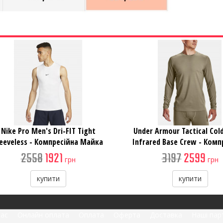
Nike Pro Men's Dri-FIT Tight
Under Armour Tactical Co
leeveless - Компресійна Майка
Infrared Base Crew - Комп
Кофта
2558
1921
3197
2599
грн
грн
купити
купити
нас
Онлайн оплата
Оплата
Оферта
Доставка
Наші пар