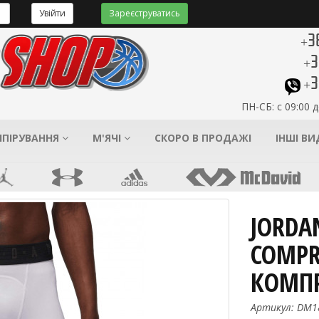
Увійти
Зареєструватись
+3
+3
+3
ПН-СБ: с 09:00 д
ІПІРУВАННЯ
М'ЯЧІ
СКОРО В ПРОДАЖІ
ІНШІ В
JORDAN
COMPR
КОМПР
Артикул: DM1