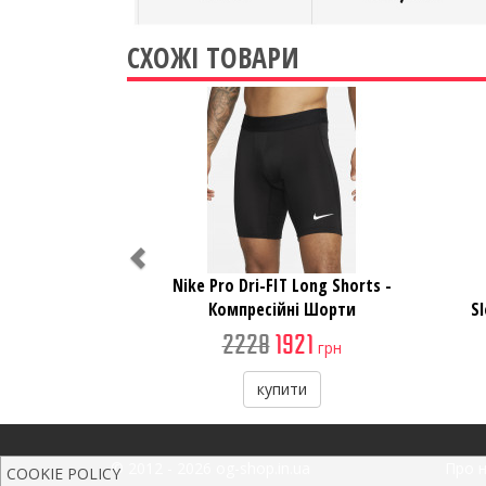
СХОЖІ ТОВАРИ
Previous
Nike Pro Dri-FIT Long Shorts -
Компресійні Шорти
S
2228
1921
грн
купити
© 2012 - 2026 og-shop.in.ua
Про 
COOKIE POLICY