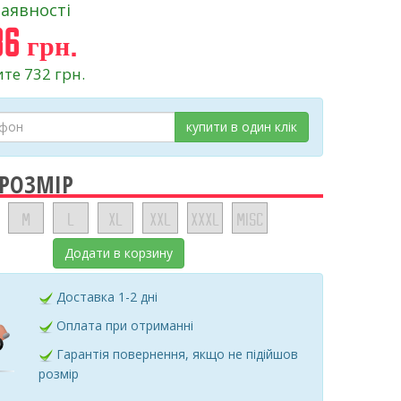
наявності
6 грн.
те 732 грн.
купити в один клік
 РОЗМІР
M
L
XL
XXL
XXXL
MISC
Додати в корзину
Доставка 1-2 дні
Оплата при отриманні
Гарантія повернення, якщо не підійшов
розмір