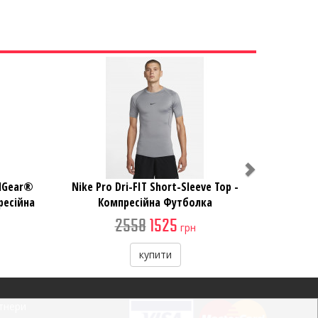
Next
ldGear®
Nike Pro Dri-FIT Short-Sleeve Top -
ресійна
Компресійна Футболка
2558
1525
грн
купити
тнери