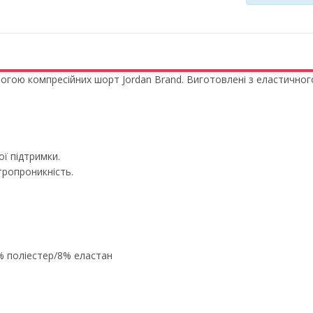
гою компресійних шорт Jordan Brand. Виготовлені з еластичного 
ї підтримки.
тропроникність.
2% поліестер/8% еластан