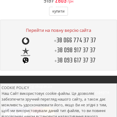
3197
2609
грн
купити
Перейти на повну версію сайта
+38 066 774 37 37
+38 098 917 37 37
+38 093 617 37 37
© 2012 - 2026 og-shop.in.ua
COOKIE POLICY
О нас
Онлайн оплата
Оплата
Доставка
Оферта
Наш Сайт використовує cookie-файлы. Це дозволяє
Политика конфиденциальности
Доставка из США
забезпечити зручний перегляд нашого сайту, а також дає
Наши партнеры
Нашы отзывы
Контакты
можливість удосконалювати його, якщо Ви не згідні з тим,
щоб ми використовували даний тип файлів, то ви повинні
відповідним чином встановити налаштування вашого