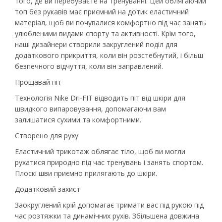
того, де ви перебуваєте на тренуванні. Цей облягаючий
топ без рукавів має приємний на дотик еластичний
матеріал, щоб ви почувалися комфортно під час занять
улюбленими видами спорту та активності. Крім того,
наші дизайнери створили закруглений поділ для
додаткового прикриття, коли він розстебнутий, і більш
безпечного відчуття, коли він заправлений.
Прощавай піт
Технологія Nike Dri-FIT відводить піт від шкіри для
швидкого випаровування, допомагаючи вам
залишатися сухими та комфортними.
Створено для руху
Еластичний трикотаж облягає тіло, щоб ви могли
рухатися природно під час тренувань і занять спортом.
Плоскі шви приємно прилягають до шкіри.
Додатковий захист
Заокруглений крій допомагає тримати вас під рукою під
час розтяжки та динамічних рухів. Збільшена довжина