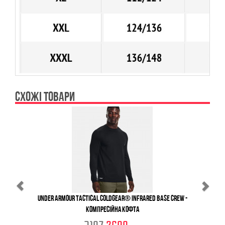
СХОЖІ ТОВАРИ
Previous
Ne
Under Armour Tactical ColdGear® Infrared Base Crew -
Компресійна Кофта