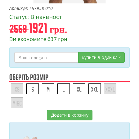
Артикул: FB7958-010
Статус: В наявності
1921 грн.
2558
Ви економите 637 грн.
купити в один клік
ОБЕРІТЬ РОЗМІР
XS
S
M
L
XL
XXL
XXXL
MISC
Додати в корзину