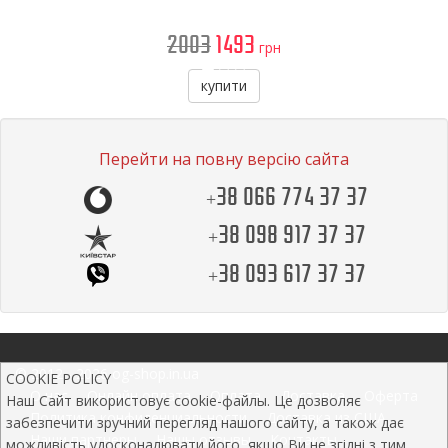
2003
1493
грн
купити
Перейти на повну версію сайта
+38 066 774 37 37
+38 098 917 37 37
+38 093 617 37 37
© 2012 - 2026 og-shop.in.ua
COOKIE POLICY
О нас
Онлайн оплата
Оплата
Доставка
Оферта
Наш Сайт використовує cookie-файлы. Це дозволяє
Политика конфиденциальности
Доставка из США
забезпечити зручний перегляд нашого сайту, а також дає
Наши партнеры
Нашы отзывы
Контакты
можливість удосконалювати його, якщо Ви не згідні з тим,