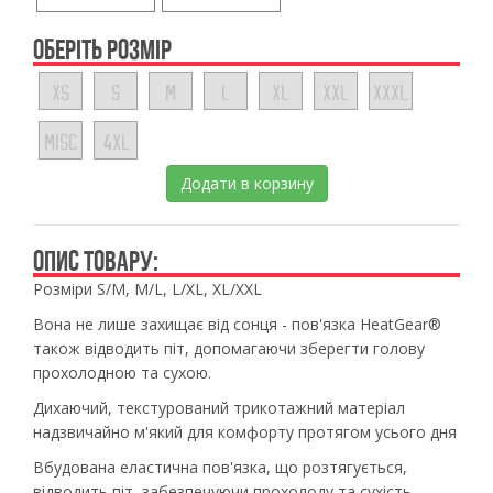
ОБЕРІТЬ РОЗМІР
XS
S
M
L
XL
XXL
XXXL
MISC
4XL
Додати в корзину
ОПИС ТОВАРУ:
Розміри S/М, М/L, L/XL, XL/XXL
Вона не лише захищає від сонця - пов'язка HeatGear®
також відводить піт, допомагаючи зберегти голову
прохолодною та сухою.
Дихаючий, текстурований трикотажний матеріал
надзвичайно м'який для комфорту протягом усього дня
Вбудована еластична пов'язка, що розтягується,
відводить піт, забезпечуючи прохолоду та сухість