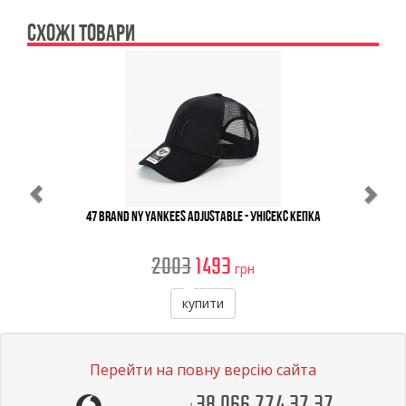
СХОЖІ ТОВАРИ
Previous
Ne
47 Brand NY YANKEES Adjustable - Унісекс Кепка
2003
1493
грн
купити
Перейти на повну версію сайта
+38 066 774 37 37