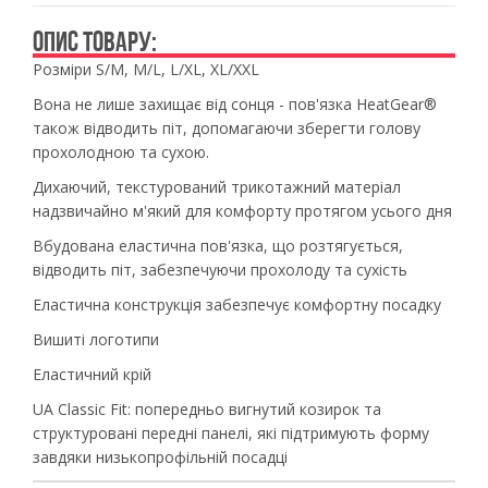
ОПИС ТОВАРУ:
Розміри S/М, М/L, L/XL, XL/XXL
Вона не лише захищає від сонця - пов'язка HeatGear®
також відводить піт, допомагаючи зберегти голову
прохолодною та сухою.
Дихаючий, текстурований трикотажний матеріал
надзвичайно м'який для комфорту протягом усього дня
Вбудована еластична пов'язка, що розтягується,
відводить піт, забезпечуючи прохолоду та сухість
Еластична конструкція забезпечує комфортну посадку
Вишиті логотипи
Еластичний крій
UA Classic Fit: попередньо вигнутий козирок та
структуровані передні панелі, які підтримують форму
завдяки низькопрофільній посадці