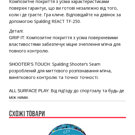
Композитне покриття з усіма характеристиками
поверхні гарантує, що ви готові незалежно від того,
коли і де граєте. Гра кличе. Відповідайте на дзвінок за
допомогою Spalding REACT TF-250.
Деталі:
Композитне покриття з усіма поверхневими
GRIP IT:
властивостями забезпечує міцне зчеплення м’яча для
повного контролю.
Spalding Shooter’s Seam
SHOOTER’S TOUCH:
розроблений для миттєвого розпізнавання м’яча,
виняткового контролю та точної точності.
Від під’їзду до спортзалу та будь-де
ALL SURFACE PLAY:
між ними.
СХОЖІ ТОВАРИ
Previous
Ne