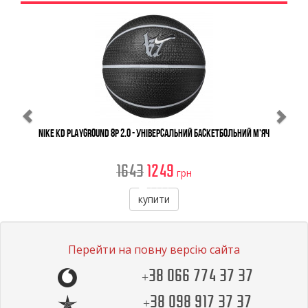
Previous
Ne
Nike KD Playground 8P 2.0 - Універсальний Баскетбольний М'яч
1643
1249
грн
купити
Перейти на повну версію сайта
+38 066 774 37 37
+38 098 917 37 37