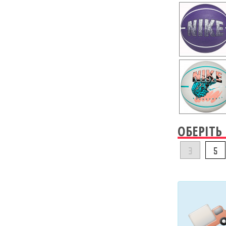
ОБЕРІТЬ
3
5