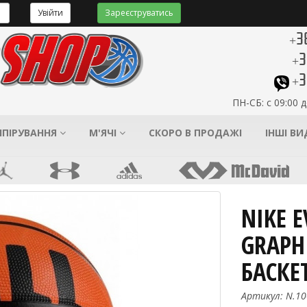
Увійти
Зареєструватись
+3
+3
+3
ПН-СБ: с 09:00 д
ІПІРУВАННЯ
М'ЯЧІ
СКОРО В ПРОДАЖІ
ІНШІ В
NIKE 
GRAPH
БАСКЕ
Артикул: N.10