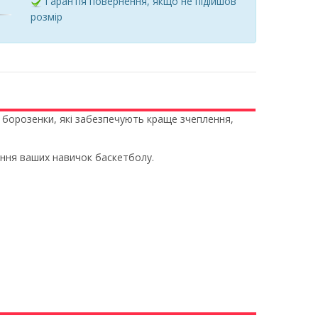
Гарантія повернення, якщо не підійшов
розмір
кі борозенки, які забезпечують краще зчеплення,
ання ваших навичок баскетболу.