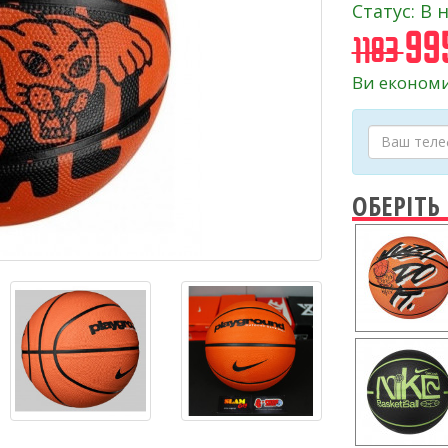
Статус: В 
995
1183
Ви економи
ОБЕРІТЬ