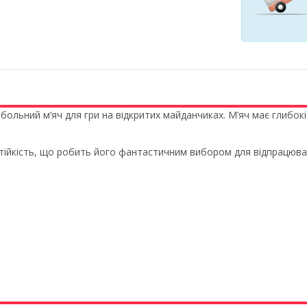
тбольний м’яч для гри на відкритих майданчиках. М’яч має глибо
тійкість, що робить його фантастичним вибором для відпрацюв