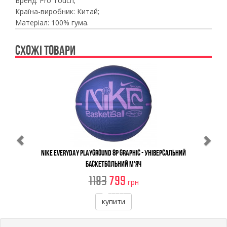
Бренд: Pro Touch;
Країна-виробник: Китай;
Матеріал: 100% гума.
СХОЖІ ТОВАРИ
Previous
Ne
Nike Everyday Playground 8P Graphic - Універсальний
Баскетбольний М'яч
1183
799
грн
купити