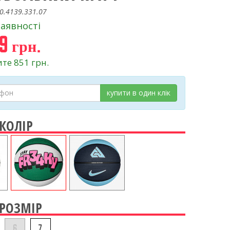
0.4139.331.07
наявності
9 грн.
те 851 грн.
купити в один клік
 КОЛІР
 РОЗМІР
6
7