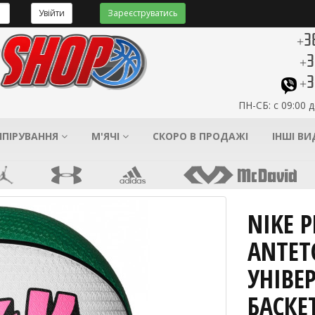
Увійти
Зареєструватись
+3
+3
+3
ПН-СБ: с 09:00 д
ІПІРУВАННЯ
М'ЯЧІ
СКОРО В ПРОДАЖІ
ІНШІ В
NIKE P
ANTET
УНІВЕ
БАСКЕ