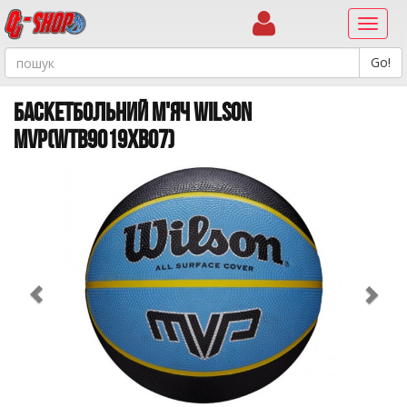
Навиг
БАСКЕТБОЛЬНИЙ М'ЯЧ WILSON
MVP(WTB9019XB07)
Previous
Ne