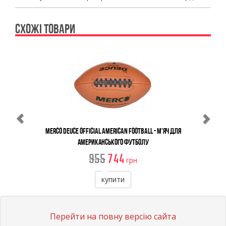
СХОЖІ ТОВАРИ
Previous
Ne
Merco Deuce Official American Football - М'яч Для
Американського Футболу
955
744
грн
купити
Перейти на повну версію сайта