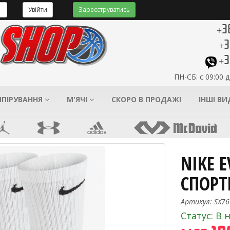
Увійти
Зареєструватись
+3
+3
+3
ПН-СБ: с 09:00 д
ІПІРУВАННЯ
М'ЯЧІ
СКОРО В ПРОДАЖІ
ІНШІ В
NIKE 
СПОРТ
Артикул: SX76
Статус: В 