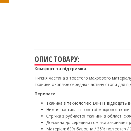
ОПИС ТОВАРУ:
Комфорт та підтримка.
Нижня частина з товстого махрового матеріалу 
тканини охоплює середню частину стопи для пі
Переваги
Тканина з технологією Dri-FIT відводить
Нижня частина із товстої махрової ткани
Стрічка з рубчастої тканини в області ск
Довжина до середини гомілки закриває щи
Матеріал: 63% бавовна / 35% поліестер / 