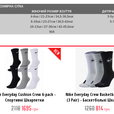
ОЗМІРНА СІТКА
ЖІНОЧИЙ РОЗМІР ВЗУТТЯ
ДИТЯЧИ
4-6us / 21-23см / 34,5-36,5eur
3-5y
6-10us / 23-27см / 36,5-42eur
5-
10-13us / 27-30см / 42-45,5eur
N/A
e Everyday Cushion Crew 6-pack -
Nike Everyday Crew Basketb
Спортивні Шкарпетки
(3 Pair) - Баскетбольні Ш
2118
1695
1260
814
грн
грн