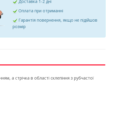
Доставка 1-2 дні
Оплата при отриманні
Гарантія повернення, якщо не підійшов
розмір
ям, а стрічка в області склепіння з рубчастої