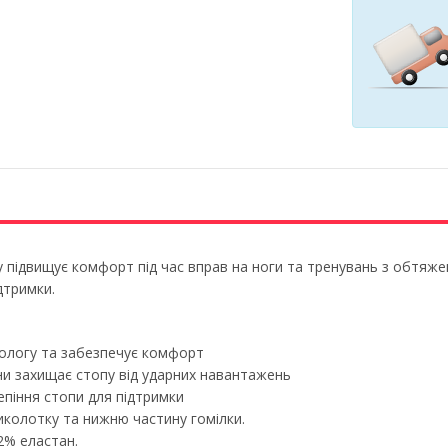
підвищує комфорт під час вправ на ноги та тренувань з обтяженн
дтримки.
 вологу та забезпечує комфорт
ни захищає стопу від ударних навантажень
лепіння стопи для підтримки
колотку та нижню частину гомілки.
2% еластан.