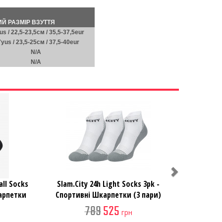
Й РАЗМІР ВЗУТТЯ
us / 22,5-23,5см / 35,5-37,5eur
7yus / 23,5-25см / 37,5-40eur
N/A
N/A
Next
all Socks
Slam.City 24h Light Socks 3pk -
карпетки
Спортивні Шкарпетки (3 пари)
789
525
грн