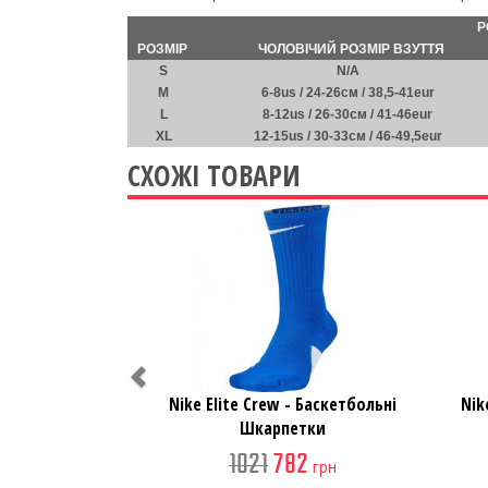
Р
РОЗМІР
ЧОЛОВІЧИЙ РОЗМІР ВЗУТТЯ
S
N/A
M
6-8us / 24-26см / 38,5-41eur
L
8-12us / 26-30см / 41-46eur
XL
12-15us / 30-33см / 46-49,5eur
СХОЖІ ТОВАРИ
Previous
Nike Elite Crew - Баскетбольні
Nik
Шкарпетки
1021
782
грн