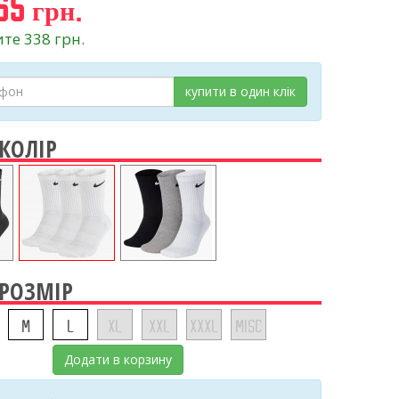
65 грн.
те 338 грн.
купити в один клік
 КОЛІР
 РОЗМІР
M
L
XL
XXL
XXXL
MISC
Додати в корзину