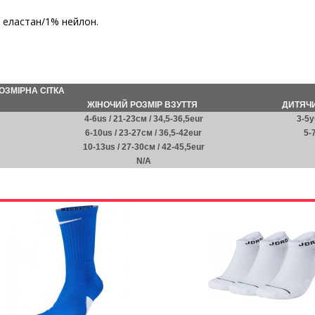
 еластан/1% нейлон.
ОЗМІРНА СІТКА
ЖІНОЧИЙ РОЗМІР ВЗУТТЯ
ДИТЯЧИ
4-6us / 21-23см / 34,5-36,5eur
3-5y
6-10us / 23-27см / 36,5-42eur
5-
10-13us / 27-30см / 42-45,5eur
N/A