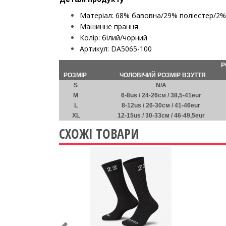
Матеріал:
68% бавовна/29% поліестер/2%
Машинне прання
К
олір:
білий/
чорний
Артикул
: DA5065-100
Р
РОЗМІР
ЧОЛОВІЧИЙ РОЗМІР ВЗУТТЯ
S
N/A
M
6-8us / 24-26см / 38,5-41eur
L
8-12us / 26-30см / 41-46eur
XL
12-15us / 30-33см / 46-49,5eur
СХОЖІ ТОВАРИ
Previous