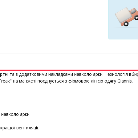
тні та з
додатковими накладками
навколо арки.
Технологія вби
Freak" на манжеті поєднується з фірмовою лінією одяг
у Giannis.
 навколо арки.
є
кращої
вентиляції.