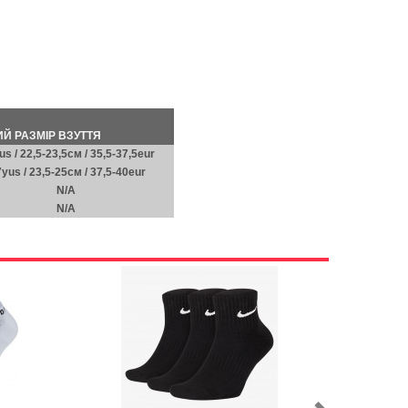
Й РАЗМІР ВЗУТТЯ
us / 22,5-23,5см / 35,5-37,5eur
7yus / 23,5-25см / 37,5-40eur
N/A
N/A
Next