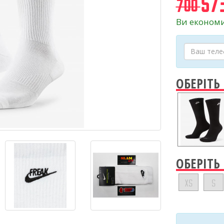
573
700
Ви економи
ОБЕРІТЬ
ОБЕРІТЬ
XS
S