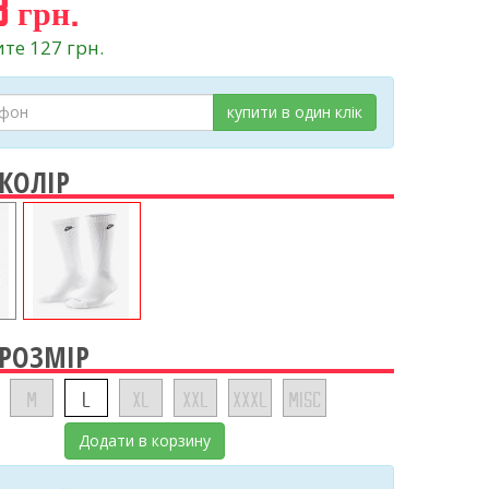
 грн.
те 127 грн.
купити в один клік
 КОЛІР
 РОЗМІР
M
L
XL
XXL
XXXL
MISC
Додати в корзину