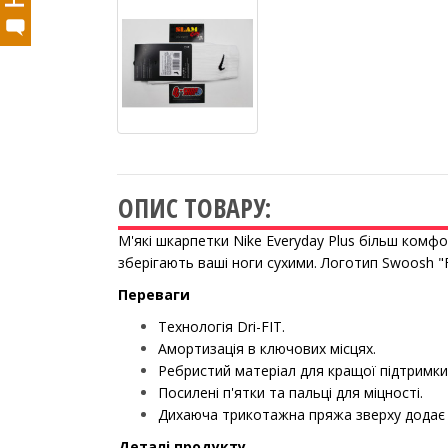
ОПИС ТОВАРУ:
М'які шкарпетки Nike Everyday Plus
більш комфор
зберігають ваші ноги сухими. Логотип Swoosh "
Переваги
Технологія Dri-FI
T.
Амортизація в ключових місцях.
Ребр
истий матеріал
для
кращої підтримки
Посилені
п'ятки
та
пальці
для
міцн
ості.
Дихаюча трикотажна пряжа зверху дода
Деталі продукту