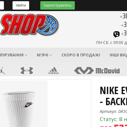
Увійти
Зареєструватись
+3
+3
+3
ПН-СБ: с 09:00 д
ІПІРУВАННЯ
М'ЯЧІ
СКОРО В ПРОДАЖІ
ІНШІ В
NIKE 
- БАС
Артикул: DA5
Статус: В 