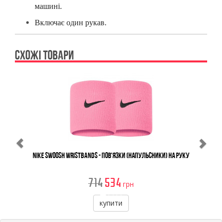
машині.
Включає один рукав.
СХОЖІ ТОВАРИ
Previous
Ne
Nike Swoosh Wristbands - Пов'язки (напульсники) на руку
714
534
грн
купити