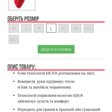
ОБЕРІТЬ РОЗМІР
XS
S
M
L
XL
XXL
XXXL
MISC
Додати в корзину
ОПИС ТОВАРУ:
9-мм технологія HEX® розташована на лікті.
Компресія руки підтримує тепло
м’язів
та
запобігає
по
ран
енням.
Технологія управління вологою hDc®
забезпечує
с
ухість та комфорт.
Підходить для прання в пральній або сушильній