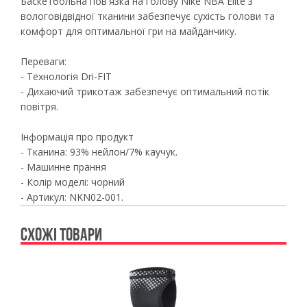
Баскетбольна пов'язка на голову Nike NBA Elite з
вологовідвідної тканини забезпечує сухість голови та
комфорт для оптимальної гри на майданчику.
Переваги:
- Технологія Dri-FIT
- Дихаючий трикотаж забезпечує оптимальний потік
повітря.
Інформація про продукт
- Тканина: 93% нейлон/7% каучук.
- Машинне прання
- Колір моделі: чорний
- Артикул: NKN02-001.
СХОЖІ ТОВАРИ
Previous
Ne