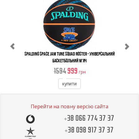
Previous
Ne
Spalding Space Jam Tune Squad Roster - Універсальний
Баскетбольний М'яч
1594
999
грн
купити
Перейти на повну версію сайта
+38 066 774 37 37
+38 098 917 37 37