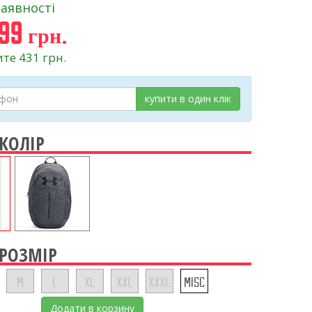
наявності
99 грн.
те 431 грн.
купити в один клік
 КОЛІР
 РОЗМІР
M
L
XL
XXL
XXXL
MISC
Додати в корзину