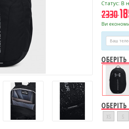
Статус: В 
18
2330
Ви економи
ОБЕРІТЬ
ОБЕРІТЬ
XS
S