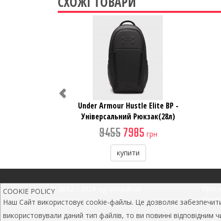
СХОЖІ ТОВАРИ
Previous
Under Armour Hustle Elite BP -
Універсальний Рюкзак(28л)
9455
7985
грн
купити
© 2012 - 2026 og-shop.in.ua
Про 
COOKIE POLICY
Політ
Наш Сайт використовує cookie-файлы. Це дозволяє забезпечити 
використовували даний тип файлів, то ви повинні відповідним