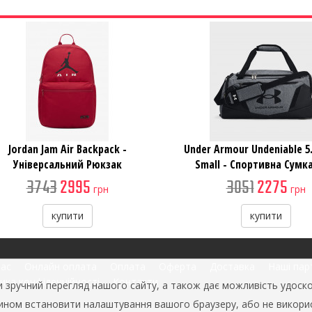
Jordan Jam Air Backpack -
Under Armour Undeniable 5.
Універсальний Рюкзак
Small - Спортивна Сумка
3743
2995
3051
2275
грн
грн
купити
купити
нас
Онлайн оплата
Оплата
Оферта
Доставка
Наші пар
ика конфіденційності
Контакти
зручний перегляд нашого сайту, а також дає можливість удоско
 чином встановити налаштування вашого браузеру, або не викор