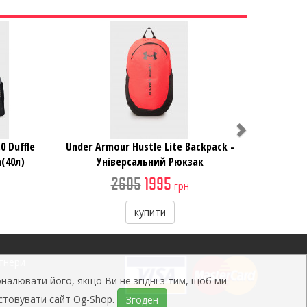
Next
0 Duffle
Under Armour Hustle Lite Backpack -
(40л)
Універсальний Рюкзак
2605
1995
грн
купити
тнери
налювати його, якщо Ви не згідні з тим, щоб ми
истовувати сайт Og-Shop.
Згоден