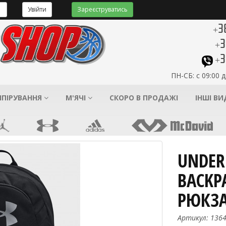
Увійти
Зареєструватись
+3
+3
+3
ПН-СБ: с 09:00 д
ІПІРУВАННЯ
М'ЯЧІ
СКОРО В ПРОДАЖІ
ІНШІ В
UNDER
BACKP
РЮКЗА
Артикул: 136