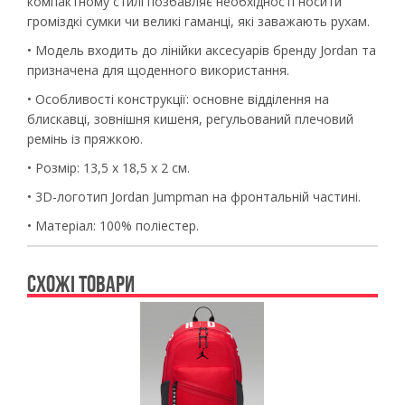
компактному стилі позбавляє необхідності носити
громіздкі сумки чи великі гаманці, які заважають рухам.
• Модель входить до лінійки аксесуарів бренду
Jordan
та
призначена для щоденного використання.
• Особливості конструкції: основне відділення на
блискавці, зовнішня кишеня, регульований плечовий
ремінь із пряжкою.
• Розмір: 13,5 x 18,5 x 2 см.
• 3D-логотип Jordan Jumpman на фронтальній частині.
• Матеріал: 100% поліестер.
СХОЖІ ТОВАРИ
Previous
Ne