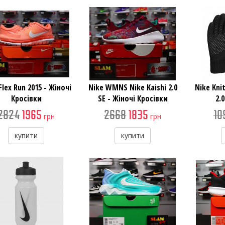
Flex Run 2015 - Жіночі
Nike WMNS Nike Kaishi 2.0
Nike Kni
Кросівки
SE - Жіночі Кросівки
2.
2824
1965
2668
1835
10
грн
грн
купити
купити