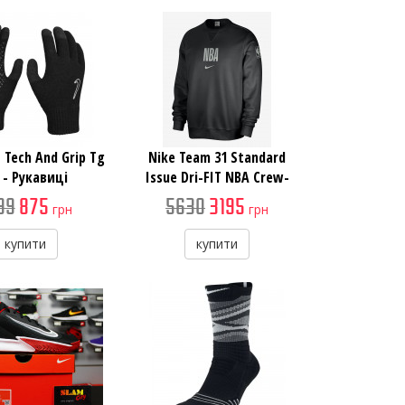
t Tech And Grip Tg
Nike Team 31 Standard
0 - Рукавиці
Issue Dri-FIT NBA Crew-
Neck Sweatshirt -
99
875
5630
3195
грн
грн
Чоловіча Кофта
купити
купити