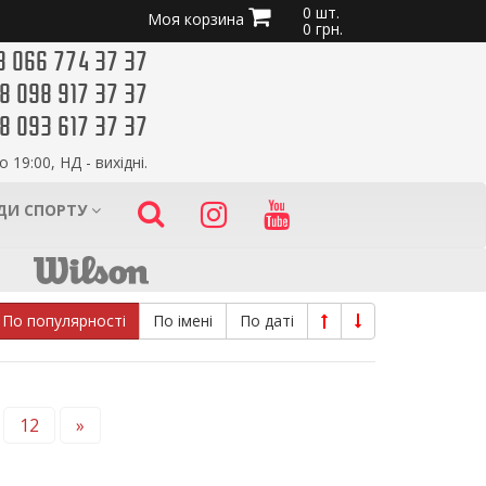
0 шт.
Моя корзина
0 грн.
8 066 774 37 37
8 098 917 37 37
8 093 617 37 37
о 19:00, НД - вихідні.
ИДИ СПОРТУ
По популярності
По імені
По даті
12
»