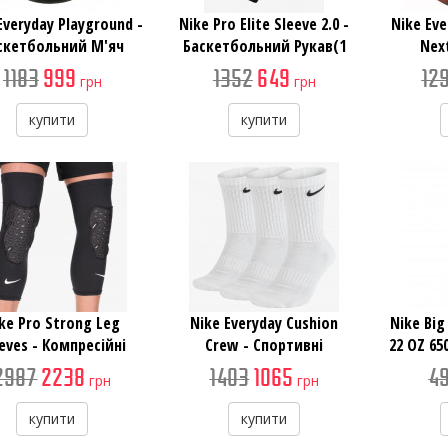
Everyday Playground -
Nike Pro Elite Sleeve 2.0 -
Nike Eve
скетбольний М'яч
Баскетбольний Рукав(1
Nex
шт)
Ун
1183
999
1352
649
12
грн
грн
Баске
купити
купити
ke Pro Strong Leg
Nike Everyday Cushion
Nike Big
eves - Компресійні
Crew - Спортивні
22 OZ 65
наколінники з
Шкарпетки
2987
2238
1403
1065
4
грн
грн
захистом(пара)
купити
купити