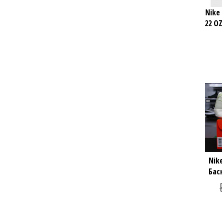
Nike
22 O
Nik
Бас