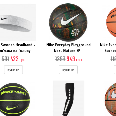
 Swoosh Headband -
Nike Everyday Playground
Nike Eve
ов'язка на Голову
Next Nature 8P -
Баске
Універсальний
501
422
1293
949
11
грн
грн
Баскетбольний М'яч
купити
купити