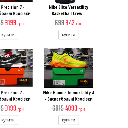
 Precision 7 -
Nike Elite Versatility
больні Кросівки
Basketball Crew -
Баскетбольні Шкарпетки
15
3199
699
342
грн
грн
купити
купити
 Precision 7 -
Nike Giannis Immortality 4
больні Кросівки
- Баскетбольні Кросівки
15
3199
6015
4899
грн
грн
купити
купити