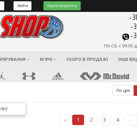
Увійти
Зареєструватись
+3
+3
+3
ПН-СБ: с 09:00 д
ІПІРУВАННЯ
М'ЯЧІ
СКОРО В ПРОДАЖІ
ІНШІ В
По ціні
«
1
2
3
4
...