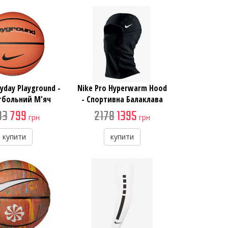
ryday Playground -
Nike Pro Hyperwarm Hood
тбольний М'яч
- Спортивна Балаклава
83
799
2178
1395
грн
грн
купити
купити