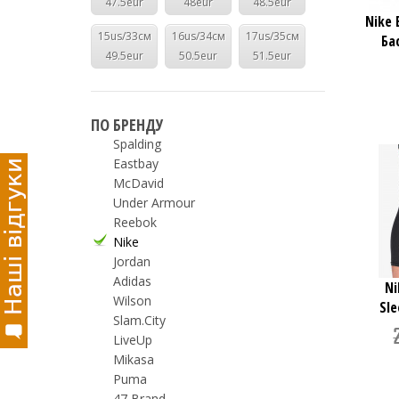
47.5eur
48eur
48.5eur
Nike 
15us/33см
16us/34см
17us/35см
Ба
49.5eur
50.5eur
51.5eur
ПО БРЕНДУ
Spalding
Eastbay
McDavid
Under Armour
Reebok
Nike
Jordan
Adidas
Ni
Wilson
Sle
Slam.City
LiveUp
Mikasa
Puma
47 Brand