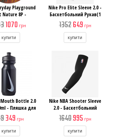
ryday Playground
Nike Pro Elite Sleeve 2.0 -
t Nature 8P -
Баскетбольний Рукав(1
іверсальний
шт)
93
1070
1352
649
грн
грн
тбольний М'яч
купити
купити
 Mouth Bottle 2.0
Nike NBA Shooter Sleeve
0ml - Пляшка для
2.0 - Баскетбольний
Води
Рукав
99
349
1640
995
грн
грн
купити
купити