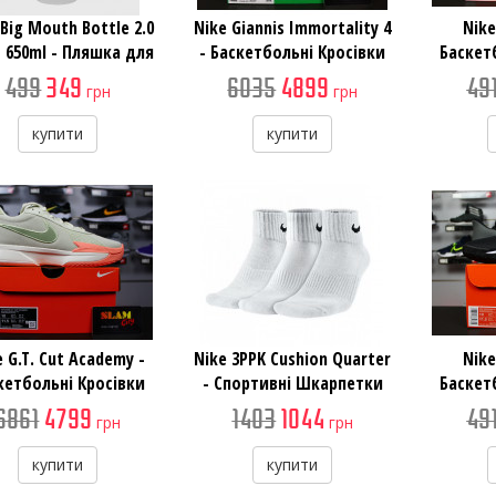
 Big Mouth Bottle 2.0
Nike Giannis Immortality 4
Nike
Z 650ml - Пляшка для
- Баскетбольні Кросівки
Баскет
Води
499
349
6035
4899
49
грн
грн
купити
купити
e G.T. Cut Academy -
Nike 3PPK Cushion Quarter
Nike
кетбольні Кросівки
- Спортивні Шкарпетки
Баскет
6861
4799
1403
1044
49
грн
грн
купити
купити