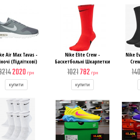
ke Air Max Tavas -
Nike Elite Crew -
Nike E
ночі (Підліткові)
Баскетбольні Шкарпетки
Crew
Кросівки
Ш
3214
2020
1021
782
14
грн
грн
купити
купити