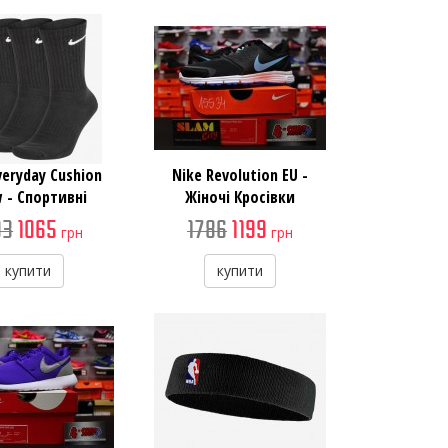
veryday Cushion
Nike Revolution EU -
 - Спортивні
Жіночі Кросівки
карпетки
03
1065
1786
1199
грн
грн
купити
купити