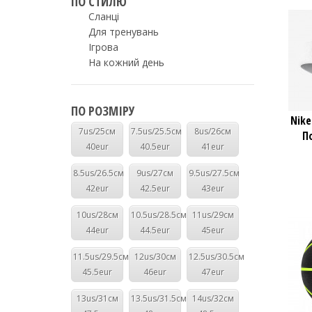
ПО СТИЛЮ
Сланці
Для тренувань
Ігрова
На кожний день
ПО РОЗМІРУ
Nike
7us/25см
7.5us/25.5см
8us/26см
П
40eur
40.5eur
41eur
8.5us/26.5см
9us/27см
9.5us/27.5см
42eur
42.5eur
43eur
10us/28см
10.5us/28.5см
11us/29см
44eur
44.5eur
45eur
11.5us/29.5см
12us/30см
12.5us/30.5см
45.5eur
46eur
47eur
13us/31см
13.5us/31.5см
14us/32см