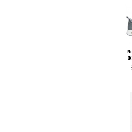
Ni
Жі