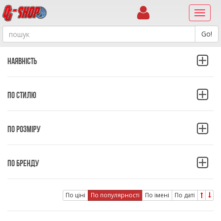
Навиг
Наявність
ПО СТИЛЮ
ПО РОЗМІРУ
ПО БРЕНДУ
По ціні
По популярності
По імені
По даті