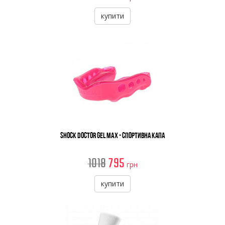
купити
Shock Doctor Gel Max - Спортивна Капа
1018
795
грн
купити