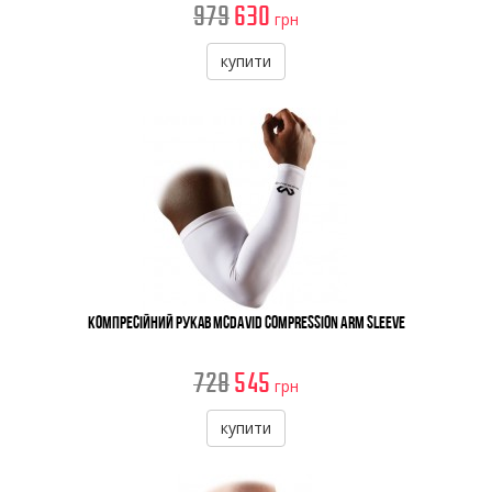
979
630
грн
купити
Компресійний рукав McDavid Compression Arm Sleeve
728
545
грн
купити