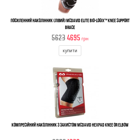
Посиленний наколінник (Лівий) McDavid Elite Bio-Logix™ Knee Support
Brace
5623
4695
грн
купити
Компресійний наколінник з захистом McDavid Hexpad Knee Or Elbow