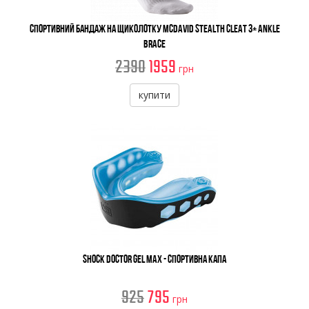
Спортивний бандаж на щиколотку McDavid Stealth Cleat 3+ Ankle
Brace
2390
1959
грн
купити
Shock Doctor Gel Max - Спортивна Капа
925
795
грн