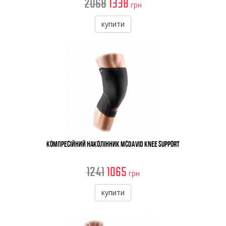
2068
1338
грн
купити
Компресійний наколінник McDavid Knee Support
1241
1065
грн
купити