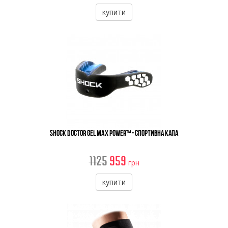
купити
Shock Doctor Gel Max Power™ - Спортивна Капа
1125
959
грн
купити