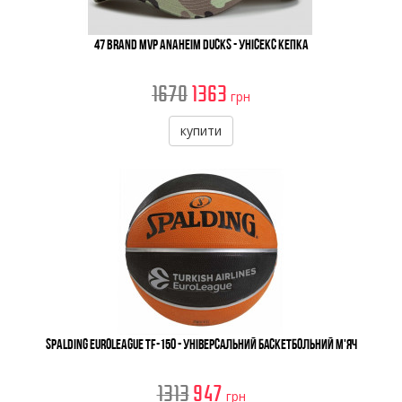
47 Brand MVP Anaheim Ducks - Унісекс Кепка
1670
1363
грн
купити
Spalding Euroleague TF-150 - Універсальний Баскетбольний М'яч
1313
947
грн