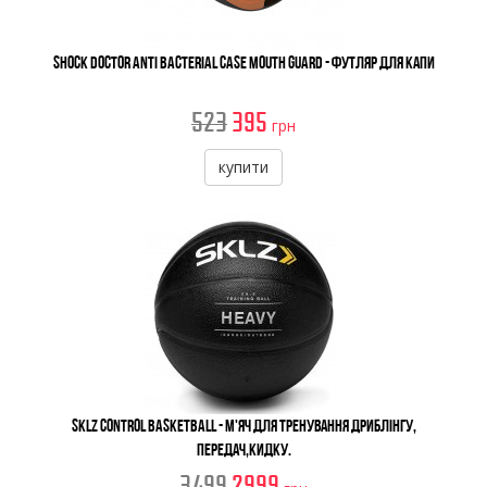
Shock Doctor Anti Bacterial Case Mouth Guard - Футляр для капи
523
395
грн
купити
SKLZ Control Basketball - М'яч Для Тренування Дриблінгу,
Передач,Кидку.
3499
2999