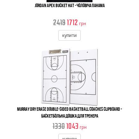
Jordan Apex Bucket Hat - Чоловіча Панама
2419
1712
грн
купити
Murray Dry Erase Double-Sided Basketball Coaches Clipboard -
Баскетбольна Дошка для Тренера
1330
1043
грн
купити