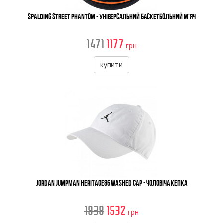
Spalding Street Phantom - Універсальний Баскетбольний М'яч
1471
1177
грн
купити
Jordan Jumpman Heritage86 Washed Cap - Чоловіча Кепка
1938
1532
грн