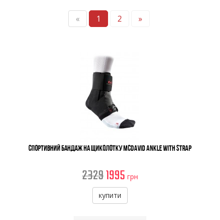
«
1
2
»
Спортивний бандаж на щиколотку McDavid Ankle with Strap
2329
1995
грн
купити