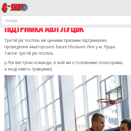
ПІДТРИМКА АБЛ ЛУЦЬК
Третій рік поспіль ми цінними призами підтримуємо
проведення Аматорської Баскетбольної Ліги у м. Луцьк.
Також третій рік поспіль
у Лізі виступає команда, в якій ми є головними спонсорами,
а іноді навіть гравцями)