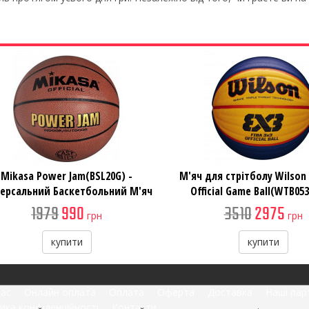
Mikasa Power Jam(BSL20G) -
М'яч для стрітболу Wilson 
версальний Баскетбольний М'яч
Official Game Ball(WTB053
1979
990
3510
2975
грн
грн
купити
купити
нас
Онлайн оплата
Оплата
Оферта
Доставка
Наші пар
ика конфіденційності
Контакти