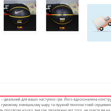
 – ідеальний для вашої наступної гри. Його вдосконалена констр
у гумовому зовнішньому шару та пружній пінопластовій серцевин
ь протягом усього дня гри. Незалежно від того, чи граєте ви на 