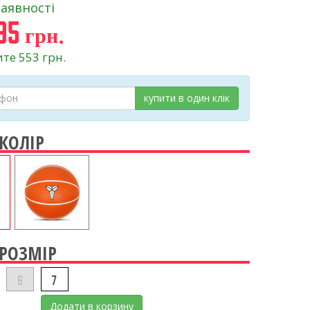
наявності
95 грн.
те 553 грн.
купити в один клік
 КОЛІР
 РОЗМІР
6
7
Додати в корзину