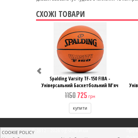
СХОЖІ ТОВАРИ
Previous
Spalding Varsity TF-150 FIBA -
Універсальний Баскетбольний М'яч
Уні
1150
725
грн
купити
© 2012 - 2026 og-shop.in.ua
Про 
COOKIE POLICY
Політ