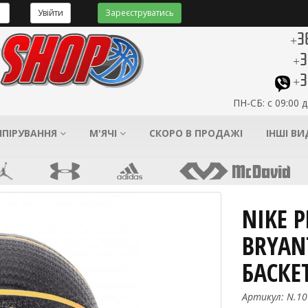
Увійти
Зареєструватись
+3
+3
+3
ПН-СБ: с 09:00 д
ІПІРУВАННЯ
М'ЯЧІ
СКОРО В ПРОДАЖІ
ІНШІ В
NIKE 
BRYAN
БАСКЕ
Артикул: N.10