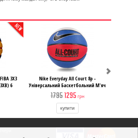
Next
FIBA 3X3
Nike Everyday All Court 8p -
3XB) 6
Універсальний Баскетбольний М'яч
1795
1295
грн
купити
тнери