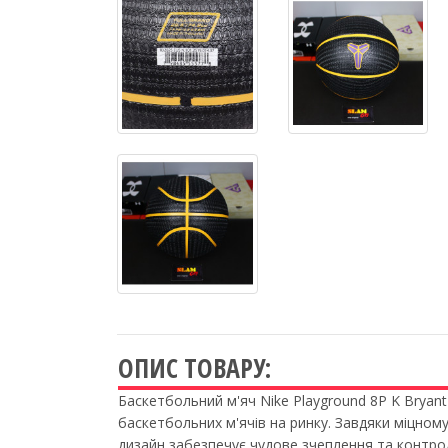
ОПИС ТОВАРУ:
Баскетбольний м'яч Nike Playground 8P K Bryant
баскетбольних м'ячів на ринку. Завдяки міцном
дизайн забезпечує чудове зчеплення та контрол