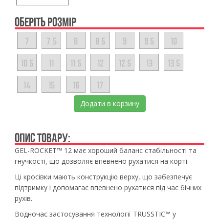
ОБЕРІТЬ РОЗМІР
7
7.5
8
8.5
9
9.5
10
10.5
11
11.5
12
12.5
13
13.5
14
15
16
17
Додати в корзину
ОПИС ТОВАРУ:
GEL-ROCKET™ 12 має хороший баланс стабільності та
гнучкості, що дозволяє впевнено рухатися на корті.
Ці кросівки мають конструкцію верху, що забезпечує
підтримку і допомагає впевнено рухатися під час бічних
рухів.
Водночас застосування технології TRUSSTIC™ у