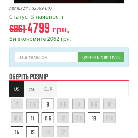
Артикул: FB2599-007
Статус: В наявності
4799 грн.
6861
Ви економите 2062 грн.
купити в один клік
ОБЕРІТЬ РОЗМІР
US
см.
EUR
7
7.5
8
8.5
9
9.5
10
10.5
11
11.5
12
12.5
13
13.5
14
15
16
17