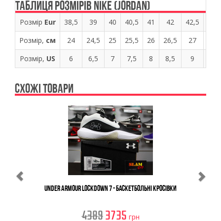
ТАБЛИЦЯ РОЗМІРІВ NIKE (JORDAN)
Розмір
Eur
38,5
39
40
40,5
41
42
42,5
43
Розмір,
см
24
24,5
25
25,5
26
26,5
27
27,
Розмір,
US
6
6,5
7
7,5
8
8,5
9
9,5
СХОЖІ ТОВАРИ
Previous
Ne
Under Armour Lockdown 7 - Баскетбольні Кросівки
4389
3735
грн