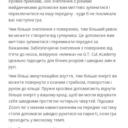
ігрових прийомів, їхнє зчеплення з різними
майданчиками допоможе вам миттєво зупинитися і
переключитися на іншу передачу - куди б не покликала
вас наступна гра.
Чим більше зчеплення з поверхнею, тим більший ривок
ви можете створити від суперника. Це допоможе вам
миттєво зупинитися і перемикати передачі за
бажанням. Забезпечуючи зчеплення з поверхнею від
п'яти до носка, візерунок «ялинка» на G.T. Cut Academy
ідеально підходить для бічних розрізів і швидких змін в
русі.
Чим більш амортизаційне взуття, тим більше енергії ви
можете повернути з кожним стрибком, поворотом і
рухом до кільця. Пружні кросівки допомагають відчути
більше енергії у вашому кроці, щоб ви могли відчувати
себе швидкими протягом чотирьох чвертей. Підошва
Zoom Air з нижнім навантаженням на передню частину
стопи допомагає швидко рухатися на паркеті, коли гра
проходить у високому темпі.