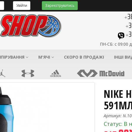
Увійти
Зареєструватись
+3
+3
+3
ПН-СБ: с 09:00 д
ІПІРУВАННЯ
М'ЯЧІ
СКОРО В ПРОДАЖІ
ІНШІ В
NIKE 
591МЛ
Артикул: N.10
Статус: В 