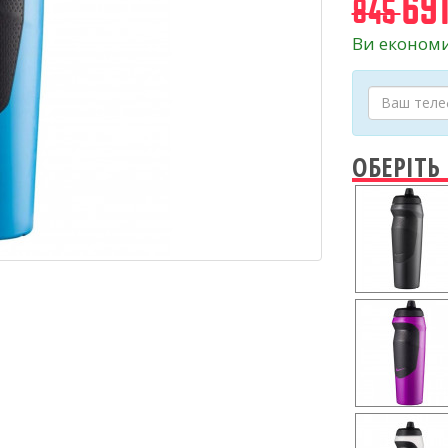
691
845
Ви економи
ОБЕРІТЬ