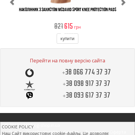
Наколінник з захистом McDavid Sport Knee Protection Pads
821
615
грн
купити
Перейти на повну версію сайта
+38 066 774 37 37
+38 098 917 37 37
+38 093 617 37 37
© 2012 - 2026 og-shop.in.ua
COOKIE POLICY
О нас
Онлайн оплата
Оплата
Доставка
Оферта
Наш Сайт використовує cookie-файлы. Це дозволяє